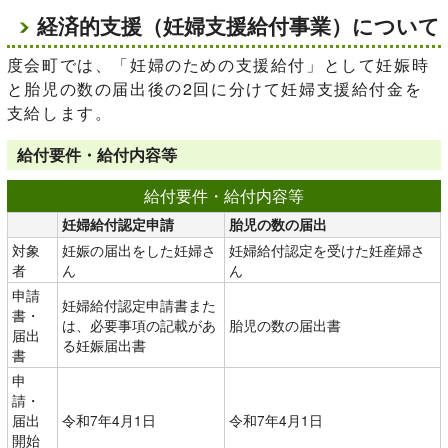
経済的支援（妊婦支援給付事業）について
度会町では、「妊婦のための支援給付」として妊娠時
と胎児の数の届出後の2回に分けて妊婦支援給付金を
支給します。
給付要件・給付内容等
給付要件・給付内容等
妊婦給付認定申請
胎児の数の届出
対象
妊娠の届出をした妊婦さ
妊婦給付認定を受けた妊産婦さ
者
ん
ん
申請
妊婦給付認定申請書また
書・
は、必要事項の記載があ
胎児の数の届出書
届出
る妊娠届出書
書
申
請・
届出
令和7年4月1日
令和7年4月1日
開始