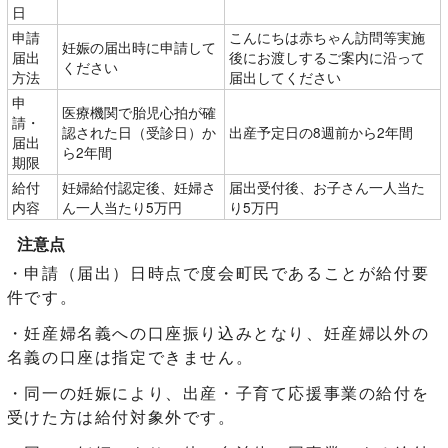
日
申請
こんにちは赤ちゃん訪問等実施
妊娠の届出時に申請して
届出
後にお渡しするご案内に沿って
ください
方法
届出してください
申
医療機関で胎児心拍が確
請・
認された日（受診日）か
出産予定日の8週前から2年間
届出
ら2年間
期限
給付
妊婦給付認定後、妊婦さ
届出受付後、お子さん一人当た
内容
ん一人当たり5万円
り5万円
注意点
・申請（届出）日時点で度会町民であることが給付要
件です。
・妊産婦名義への口座振り込みとなり、妊産婦以外の
名義の口座は指定できません。
・同一の妊娠により、出産・子育て応援事業の給付を
受けた方は給付対象外です。