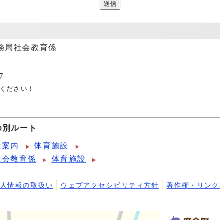
務局社会教育係
7
ください！
の別ルート
設案内
体育施設
社会教育係
体育施設
個人情報の取扱い
ウェブアクセシビリティ方針
著作権・リンク