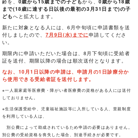
齢を、
0歳から15歳までの子ども
から、
0歳から18歳
まで(18歳に達する日以後の最初の3月31日まで)の子
ども
へと拡大します。
新たに対象となる人には、6月中旬頃に申請書類を送
付しましたので、
7月9日(水)までに
申請してくださ
い。
期限内に申請いただいた場合は、8月下旬頃に受給者
証を送付、期限以降の場合は順次送付となります。
なお、10月1日以降の申請は、申請月の1日診療分か
ら使用できる受給者証を送付します。
※一人親家庭等医療費・障がい者医療費の資格がある人には送付
しておりません。
※生活保護受給中、児童福祉施設等に入所している人、里親制度
を利用している人は、
別公費によって助成されているため申請の必要はありません。
別公費の受給資格を喪失した場合、別途手続きが必要です。