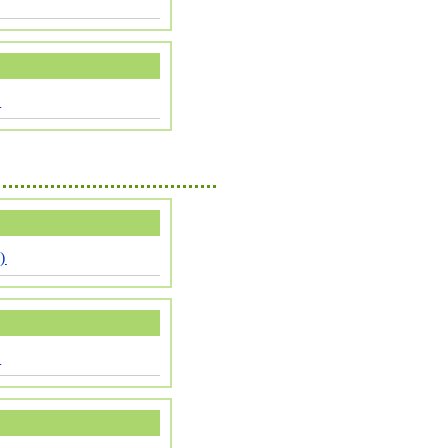
)
)
)