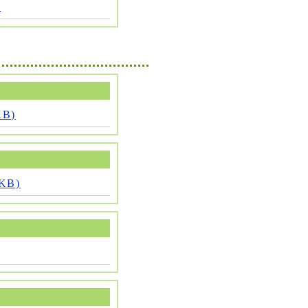
)
B)
KB)