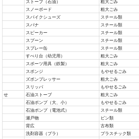
ストーブ（石油）
粗大ごみ
スノーボード
粗大ごみ
スパイクシューズ
スチール類
スパナ
スチール類
スピーカー
スチール類
スプーン
スチール類
スプレー缶
スチール類
すべり台（幼児用）
粗大ごみ
スポーツ用具（鉄製）
粗大ごみ
スポンジ
もやせるごみ
ズボンプレッサー
粗大ごみ
スリッパ
もやせるごみ
せ
石油ストーブ
粗大ごみ
石油ポンプ（大、小）
もやせるごみ
石油ポンプ（電池式）
スチール類
瀬戸物
ビン類
背広
古布類
洗剤容器（プラ）
プラスチック類