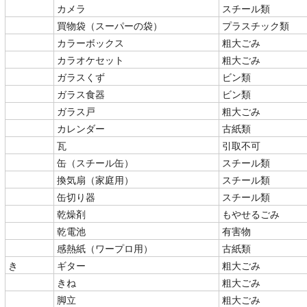
カメラ
スチール類
買物袋（スーパーの袋）
プラスチック類
カラーボックス
粗大ごみ
カラオケセット
粗大ごみ
ガラスくず
ビン類
ガラス食器
ビン類
ガラス戸
粗大ごみ
カレンダー
古紙類
瓦
引取不可
缶（スチール缶）
スチール類
換気扇（家庭用）
スチール類
缶切り器
スチール類
乾燥剤
もやせるごみ
乾電池
有害物
感熱紙（ワープロ用）
古紙類
き
ギター
粗大ごみ
きね
粗大ごみ
脚立
粗大ごみ