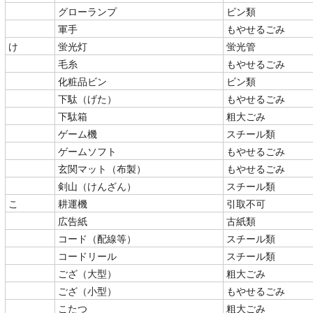
グローランプ
ビン類
軍手
もやせるごみ
け
蛍光灯
蛍光管
毛糸
もやせるごみ
化粧品ビン
ビン類
下駄（げた）
もやせるごみ
下駄箱
粗大ごみ
ゲーム機
スチール類
ゲームソフト
もやせるごみ
玄関マット（布製）
もやせるごみ
剣山（けんざん）
スチール類
こ
耕運機
引取不可
広告紙
古紙類
コード（配線等）
スチール類
コードリール
スチール類
ござ（大型）
粗大ごみ
ござ（小型）
もやせるごみ
こたつ
粗大ごみ