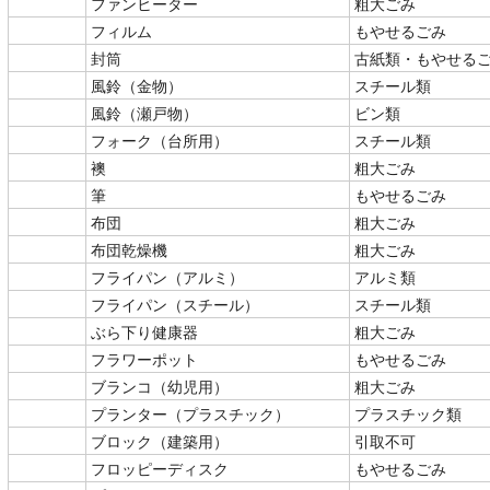
ファンヒーター
粗大ごみ
フィルム
もやせるごみ
封筒
古紙類・もやせる
風鈴（金物）
スチール類
風鈴（瀬戸物）
ビン類
フォーク（台所用）
スチール類
襖
粗大ごみ
筆
もやせるごみ
布団
粗大ごみ
布団乾燥機
粗大ごみ
フライパン（アルミ）
アルミ類
フライパン（スチール）
スチール類
ぶら下り健康器
粗大ごみ
フラワーポット
もやせるごみ
ブランコ（幼児用）
粗大ごみ
プランター（プラスチック）
プラスチック類
ブロック（建築用）
引取不可
フロッピーディスク
もやせるごみ