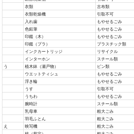
衣類
古布類
衣類乾燥機
引取不可
入れ歯
もやせるごみ
色鉛筆
もやせるごみ
印鑑（木）
もやせるごみ
印鑑（プラ）
プラスチック類
インクカートリッジ
リサイクル
インターホン
スチール類
う
植木鉢（瀬戸物）
ビン類
ウエットティシュ
もやせるごみ
浮き輪
もやせるごみ
うす
引取不可
うちわ
もやせるごみ
腕時計
スチール類
乳母車
粗大ごみ
羽毛ふとん
粗大ごみ
え
映写機
粗大ごみ
枝（剪定）
粗大ごみ