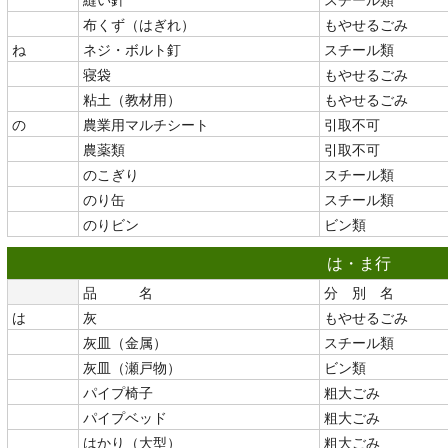
布くず（はぎれ）
もやせるごみ
ね
ネジ・ボルト釘
スチール類
寝袋
もやせるごみ
粘土（教材用）
もやせるごみ
の
農業用マルチシート
引取不可
農薬類
引取不可
のこぎり
スチール類
のり缶
スチール類
のりビン
ビン類
は・ま行
品 名
分 別 名
は
灰
もやせるごみ
灰皿（金属）
スチール類
灰皿（瀬戸物）
ビン類
パイプ椅子
粗大ごみ
パイプベッド
粗大ごみ
はかり（大型）
粗大ごみ