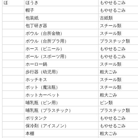
ほ
ほうき
もやせるごみ
帽子
もやせるごみ
包装紙
古紙類
包丁研ぎ器
スチール類
ボウル（台所金物）
スチール類
ボウル（台所プラ用）
プラスチック類
ホース（ビニール）
もやせるごみ
ボール（スポーツ用）
もやせるごみ
ホーロー鍋
スチール類
歩行器（幼児用）
粗大ごみ
ホッチキス
スチール類
ポット（魔法瓶）
スチール類
ホットカーペット
粗大ごみ
哺乳瓶（ビン用）
ビン類
哺乳瓶（プラスチック）
プラスチック類
ポリタンク
もやせるごみ
保冷剤（アイスノン）
もやせるごみ
本棚
粗大ごみ