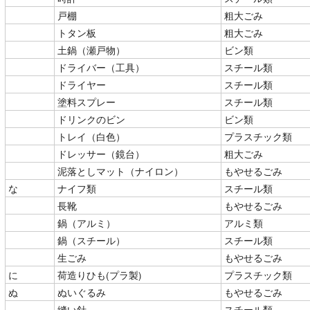
戸棚
粗大ごみ
トタン板
粗大ごみ
土鍋（瀬戸物）
ビン類
ドライバー（工具）
スチール類
ドライヤー
スチール類
塗料スプレー
スチール類
ドリンクのビン
ビン類
トレイ（白色）
プラスチック類
ドレッサー（鏡台）
粗大ごみ
泥落としマット（ナイロン）
もやせるごみ
な
ナイフ類
スチール類
長靴
もやせるごみ
鍋（アルミ）
アルミ類
鍋（スチール）
スチール類
生ごみ
もやせるごみ
に
荷造りひも(プラ製)
プラスチック類
ぬ
ぬいぐるみ
もやせるごみ
縫い針
スチール類