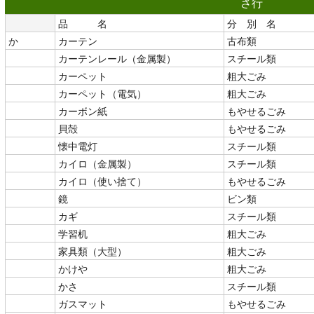
さ行
品 名
分 別 名
か
カーテン
古布類
カーテンレール（金属製）
スチール類
カーペット
粗大ごみ
カーペット（電気）
粗大ごみ
カーボン紙
もやせるごみ
貝殻
もやせるごみ
懐中電灯
スチール類
カイロ（金属製）
スチール類
カイロ（使い捨て）
もやせるごみ
鏡
ビン類
カギ
スチール類
学習机
粗大ごみ
家具類（大型）
粗大ごみ
かけや
粗大ごみ
かさ
スチール類
ガスマット
もやせるごみ