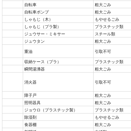
自転車
粗大ごみ
自転車ポンプ
粗大ごみ
しゃもじ（木）
もやせるごみ
しゃもじ（プラ製）
プラスチック類
ジュウサー・ミキサー
スチール類
ジュウタン
粗大ごみ
重油
引取不可
収納ケース（プラ）
プラスチック類
瞬間湯沸器
粗大ごみ
消火器
引取不可
障子戸
粗大ごみ
照明器具
粗大ごみ
ジョウロ（プラスチック製）
プラスチック類
除湿剤
もやせるごみ
食器棚
粗大ごみ