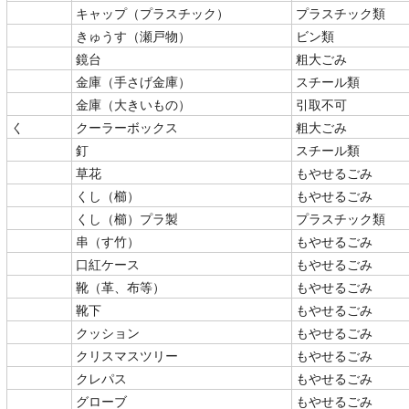
キャップ（プラスチック）
プラスチック類
きゅうす（瀬戸物）
ビン類
鏡台
粗大ごみ
金庫（手さげ金庫）
スチール類
金庫（大きいもの）
引取不可
く
クーラーボックス
粗大ごみ
釘
スチール類
草花
もやせるごみ
くし（櫛）
もやせるごみ
くし（櫛）プラ製
プラスチック類
串（す竹）
もやせるごみ
口紅ケース
もやせるごみ
靴（革、布等）
もやせるごみ
靴下
もやせるごみ
クッション
もやせるごみ
クリスマスツリー
もやせるごみ
クレパス
もやせるごみ
グローブ
もやせるごみ