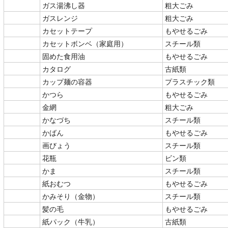
ガス湯沸し器
粗大ごみ
ガスレンジ
粗大ごみ
カセットテープ
もやせるごみ
カセットボンベ（家庭用）
スチール類
固めた食用油
もやせるごみ
カタログ
古紙類
カップ麺の容器
プラスチック類
かつら
もやせるごみ
金網
粗大ごみ
かなづち
スチール類
かばん
もやせるごみ
画びょう
スチール類
花瓶
ビン類
かま
スチール類
紙おむつ
もやせるごみ
かみそり（金物）
スチール類
髪の毛
もやせるごみ
紙パック（牛乳）
古紙類