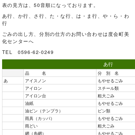
表の見方は、50音順になっております。
あ行、か行、さ行、た・な行、は・ま行、や・ら・わ
行
ごみの出し方、分別の仕方のお問い合わせは度会町美
化センターへ
TEL 0596-62-0249
あ行
品 名
分 別 名
あ
アイスノン
もやせるごみ
アイロン
スチール類
アイロン台
粗大ごみ
油紙
もやせるごみ
油ビン（テンプラ）
ビン類
雨具（カッパ）
もやせるごみ
雨どい
粗大ごみ
網（糸網）
もやせるごみ