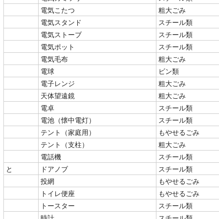
電気こたつ
粗大ごみ
電気スタンド
スチール類
電気ストーブ
スチール類
電気ポット
スチール類
電気毛布
粗大ごみ
電球
ビン類
電子レンジ
粗大ごみ
天体望遠鏡
粗大ごみ
電卓
スチール類
電池（懐中電灯）
スチール類
テント（家庭用）
もやせるごみ
テント（支柱）
粗大ごみ
電話機
スチール類
と
ドアノブ
スチール類
投網
もやせるごみ
トイレ便座
もやせるごみ
トースター
スチール類
時計
スチール類