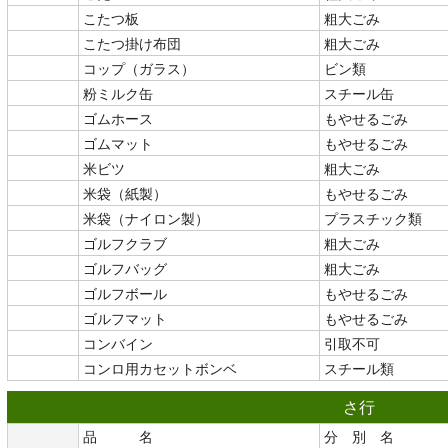
こたつ板
粗大ごみ
こたつ掛け布団
粗大ごみ
コップ（ガラス）
ビン類
粉ミルク缶
スチール缶
ゴムホース
もやせるごみ
ゴムマット
もやせるごみ
米ビツ
粗大ごみ
米袋（紙製）
もやせるごみ
米袋（ナイロン製）
プラスチック類
ゴルフクラブ
粗大ごみ
ゴルフバッグ
粗大ごみ
ゴルフボール
もやせるごみ
ゴルフマット
もやせるごみ
コンバイン
引取不可
コンロ用カセットボンベ
スチール類
さ行
品 名
分 別 名