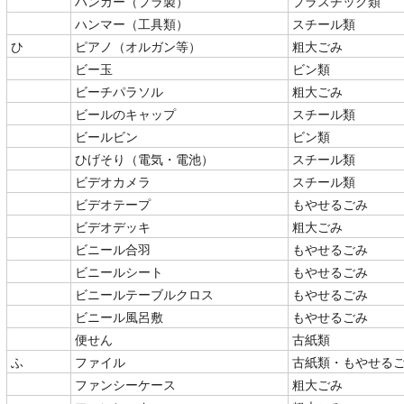
ハンガー（プラ製）
プラスチック類
ハンマー（工具類）
スチール類
ひ
ピアノ（オルガン等）
粗大ごみ
ビー玉
ビン類
ビーチパラソル
粗大ごみ
ビールのキャップ
スチール類
ビールビン
ビン類
ひげそり（電気・電池）
スチール類
ビデオカメラ
スチール類
ビデオテープ
もやせるごみ
ビデオデッキ
粗大ごみ
ビニール合羽
もやせるごみ
ビニールシート
もやせるごみ
ビニールテーブルクロス
もやせるごみ
ビニール風呂敷
もやせるごみ
便せん
古紙類
ふ
ファイル
古紙類・もやせる
ファンシーケース
粗大ごみ