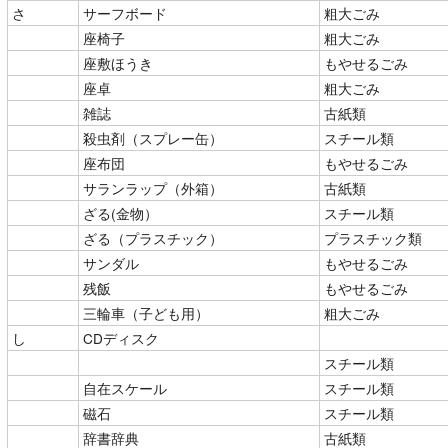
さ
サーフボード
粗大ごみ
座椅子
粗大ごみ
座敷ほうき
もやせるごみ
座卓
粗大ごみ
雑誌
古紙類
殺虫剤（スプレー缶）
スチール類
座布団
もやせるごみ
サランラップ（外箱）
古紙類
ざる(金物）
スチール類
ざる（プラスチック）
プラスチック類
サンダル
もやせるごみ
残飯
もやせるごみ
三輪車（子ども用）
粗大ごみ
し
CDディスク
スチール類
自在スケール
スチール類
磁石
スチール類
辞書辞典
古紙類