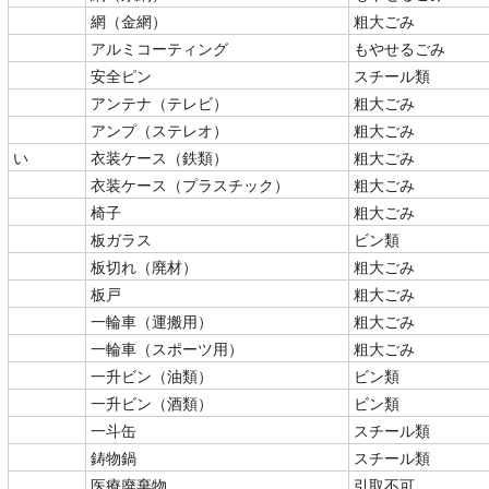
網（金網）
粗大ごみ
アルミコーティング
もやせるごみ
安全ピン
スチール類
アンテナ（テレビ）
粗大ごみ
アンプ（ステレオ）
粗大ごみ
い
衣装ケース（鉄類）
粗大ごみ
衣装ケース（プラスチック）
粗大ごみ
椅子
粗大ごみ
板ガラス
ビン類
板切れ（廃材）
粗大ごみ
板戸
粗大ごみ
一輪車（運搬用）
粗大ごみ
一輪車（スポーツ用）
粗大ごみ
一升ビン（油類）
ビン類
一升ビン（酒類）
ビン類
一斗缶
スチール類
鋳物鍋
スチール類
医療廃棄物
引取不可