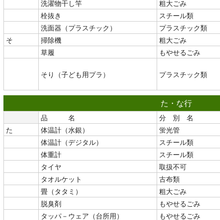
洗濯物干し竿
粗大ごみ
栓抜き
スチール類
洗面器（プラスチック）
プラスチック類
そ
掃除機
粗大ごみ
草履
もやせるごみ
そり（子ども用プラ）
プラスチック類
た・な行
品 名
分 別 名
た
体温計（水銀）
蛍光管
体温計（デジタル）
スチール類
体重計
スチール類
タイヤ
取扱不可
タオルケット
古布類
畳（タタミ）
粗大ごみ
脱臭剤
もやせるごみ
タッパ－ウェア（台所用）
もやせるごみ