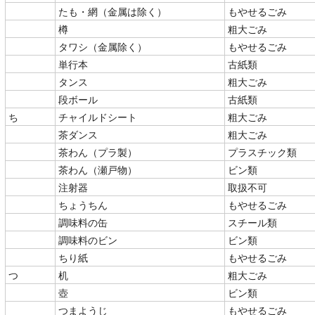
たも・網（金属は除く）
もやせるごみ
樽
粗大ごみ
タワシ（金属除く）
もやせるごみ
単行本
古紙類
タンス
粗大ごみ
段ボール
古紙類
ち
チャイルドシート
粗大ごみ
茶ダンス
粗大ごみ
茶わん（プラ製）
プラスチック類
茶わん（瀬戸物）
ビン類
注射器
取扱不可
ちょうちん
もやせるごみ
調味料の缶
スチール類
調味料のビン
ビン類
ちり紙
もやせるごみ
つ
机
粗大ごみ
壺
ビン類
つまようじ
もやせるごみ