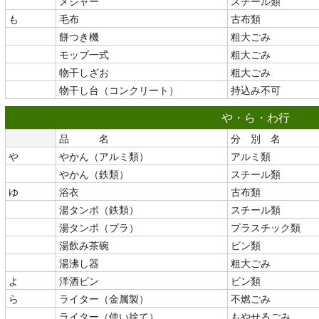
メジャー
スチール類
も
毛布
古布類
餅つき機
粗大ごみ
モップ一式
粗大ごみ
物干しざお
粗大ごみ
物干し台（コンクリート）
持込み不可
や・ら・わ行
品 名
分 別 名
や
やかん（アルミ類）
アルミ類
やかん（鉄類）
スチール類
ゆ
浴衣
古布類
湯タンポ（鉄類）
スチール類
湯タンポ（プラ）
プラスチック類
湯飲み茶碗
ビン類
湯沸し器
粗大ごみ
よ
洋酒ビン
ビン類
ら
ライター（金属製）
不燃ごみ
ライター（使い捨て）
もやせるごみ