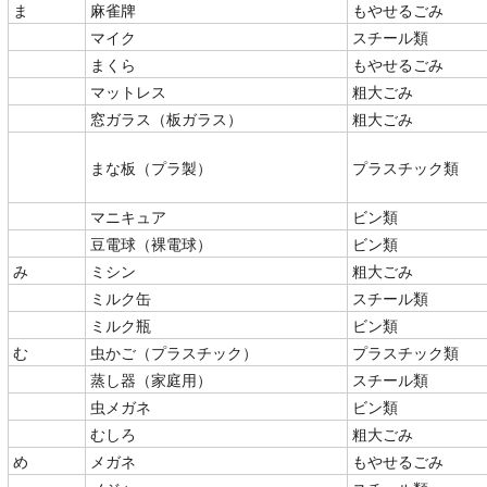
ま
麻雀牌
もやせるごみ
マイク
スチール類
まくら
もやせるごみ
マットレス
粗大ごみ
窓ガラス（板ガラス）
粗大ごみ
まな板（プラ製）
プラスチック類
マニキュア
ビン類
豆電球（裸電球）
ビン類
み
ミシン
粗大ごみ
ミルク缶
スチール類
ミルク瓶
ビン類
む
虫かご（プラスチック）
プラスチック類
蒸し器（家庭用）
スチール類
虫メガネ
ビン類
むしろ
粗大ごみ
め
メガネ
もやせるごみ