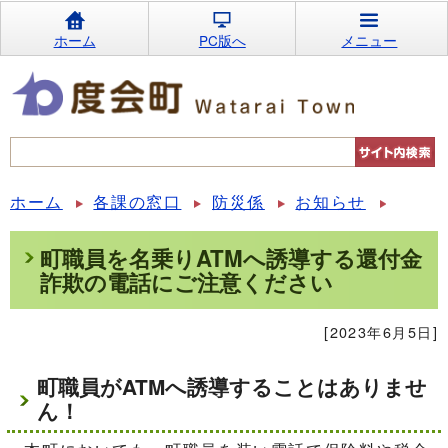
ホーム
PC版へ
メニュー
ホーム
各課の窓口
防災係
お知らせ
町職員を名乗りATMへ誘導する還付金
詐欺の電話にご注意ください
[2023年6月5日]
町職員がATMへ誘導することはありませ
ん！