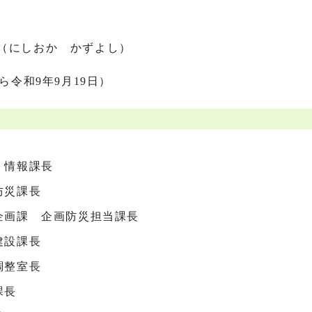
（にしおか かずよし）
ら令和9年9月19日）
・情報課長
防災課長
務企画課 企画防災担当課長
建設課長
調整室長
課長