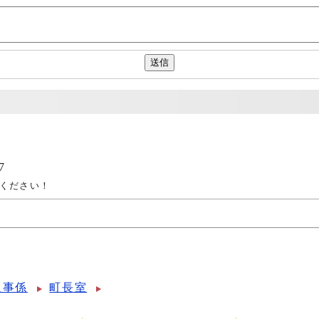
7
ください！
人事係
町長室