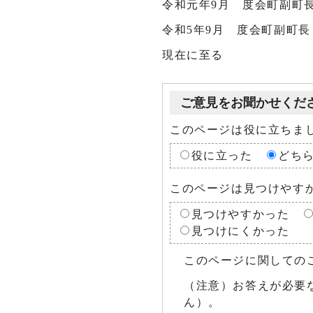
令和元年9月 度会町副町
令和5年9月 度会町副町長
現在に至る
ご意見をお聞かせくだ
このページは役に立ちま
役に立った
どち
このページは見つけやす
見つけやすかった
見つけにくかった
このページに関しての
（注意）お答えが必要
ん）。