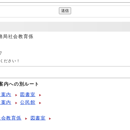
務局社会教育係
7
ください！
案内への別ルート
設案内
図書室
設案内
公民館
社会教育係
図書室