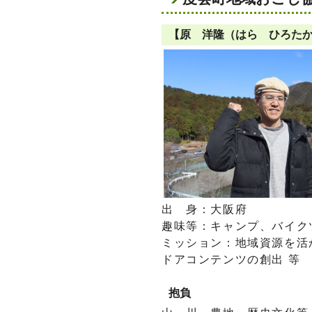
【原 洋隆（はら ひろた
出 身：大阪府
趣味等：キャンプ、バイク
ミッション：地域資源を活
ドアコンテンツの創出 等
抱負