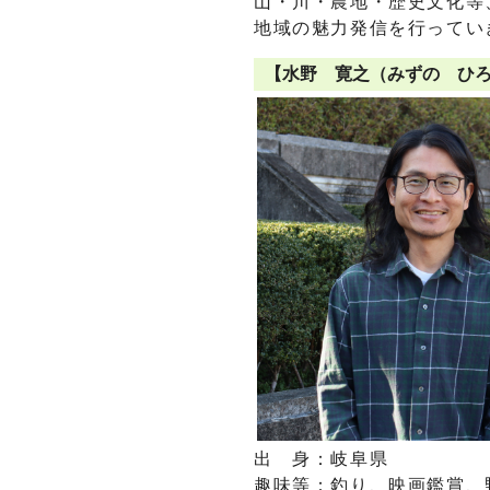
山・川・農地・歴史文化等
地域の魅力発信を行ってい
【水野 寛之（みずの ひ
出 身：岐阜県
趣味等：釣り、映画鑑賞、