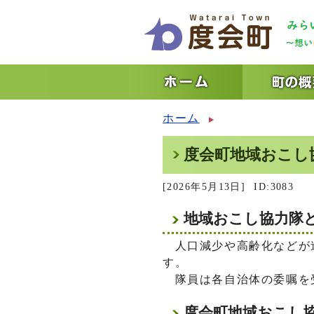
ホーム
度会町地域おこし
[2026年5月13日]
ID:3083
地域おこし協力隊
人口減少や高齢化などが進
す。
隊員は各自治体の委嘱を受
度会町地域おこし