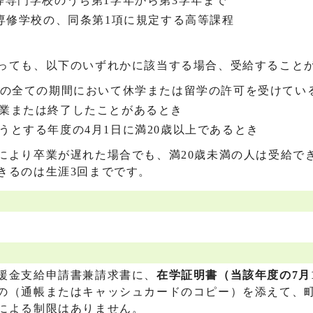
等専門学校のうち第1学年から第3学年まで
る専修学校の、同条第1項に規定する高等課程
っても、以下のいずれかに該当する場合、受給すること
度の全ての期間において休学または留学の許可を受けてい
業または終了したことがあるとき
うとする年度の4月1日に満20歳以上であるとき
により卒業が遅れた場合でも、満20歳未満の人は受給で
きるのは生涯3回までです。
援金支給申請書兼請求書に、
在学証明書（当該年度の7月
の（通帳またはキャッシュカードのコピー）を添えて、
による制限はありません。