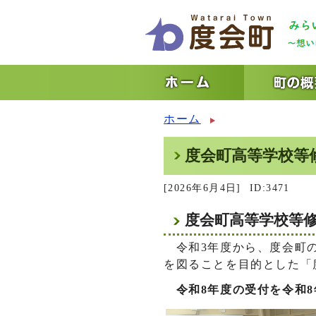
ホーム
度会町高等学校等
[2026年6月4日]
ID:3471
度会町高等学校等
令和3年度から、度会町の
を図ることを目的とした「
令和8年度の受付を令和8