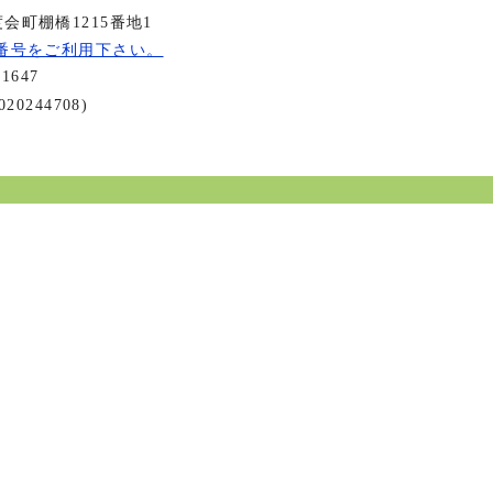
会町棚橋1215番地1
番号をご利用下さい。
-1647
20244708)