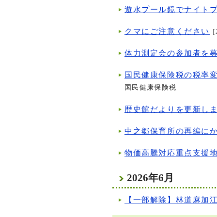
遊水プール鏡でナイト
クマにご注意ください
[
体力測定会の参加者を
国民健康保険税の税率
国民健康保険税
歴史館だよりを更新し
中之郷保育所の再編に
物価高騰対応重点支援
2026年6月
【一部解除】林道麻加