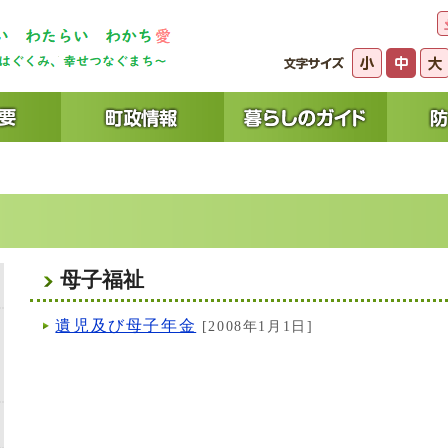
母子福祉
遺児及び母子年金
[2008年1月1日]