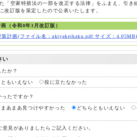
された「空家特措法の一部を改正する法律」をふまえ、引き
月に改訂版を策定したので公表いたします。
画（令和8年3月改訂版）
画(ファイル名：akiyakeikaku.pdf サイズ：4.05MB
さい
したか？
らともいえない
役に立たなかった
かったですか？
まあまあ見つけやすかった
どちらともいえない
ご意見がありましたらご記入ください。