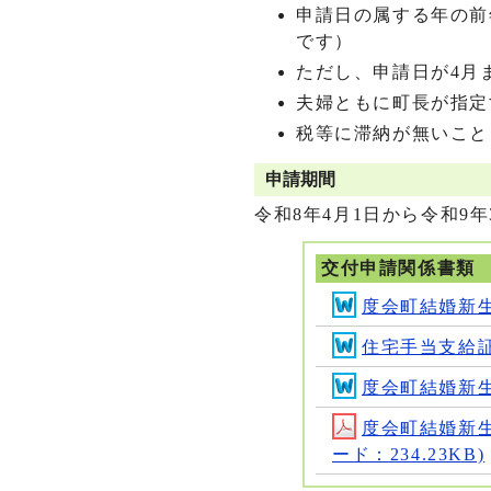
申請日の属する年の前
です）
ただし、申請日が4月
夫婦ともに町長が指定
税等に滞納が無いこと
申請期間
令和8年4月1日から令和9年
交付申請関係書類
度会町結婚新生
住宅手当支給証明
度会町結婚新生
度会町結婚新
ード：234.23KB)